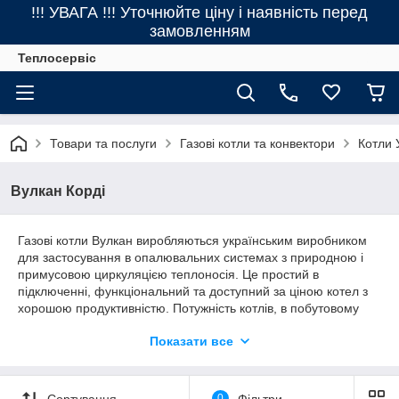
!!! УВАГА !!! Уточнюйте ціну і наявність перед
замовленням
Теплосервіс
Товари та послуги
Газові котли та конвектори
Котли 
Вулкан Корді
Газові котли Вулкан виробляються українським виробником
для застосування в опалювальних системах з природною і
примусовою циркуляцією теплоносія. Це простий в
підключенні, функціональний та доступний за ціною котел з
хорошою продуктивністю. Потужність котлів, в побутовому
сегменті, стартує з 7 кВт і досягає 50 кВт. Отже опалювати
Показати все
ним можна не лише невелика будівля, але і досить великий
житловий будинок до 500 кв. м
Високий ККД і Надійність
Сортування
0
Фільтри