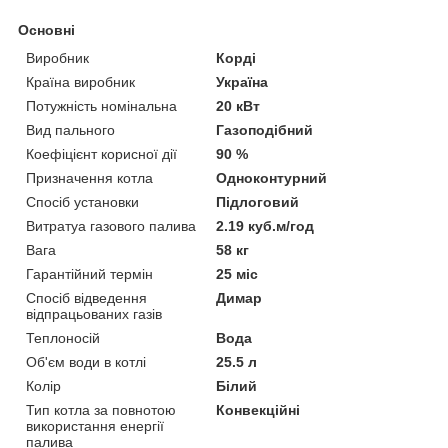
Основні
Виробник
Корді
Країна виробник
Україна
Потужність номінальна
20 кВт
Вид пального
Газоподібний
Коефіцієнт корисної дії
90 %
Призначення котла
Одноконтурний
Спосіб установки
Підлоговий
Витратуа газового палива
2.19 куб.м/год
Вага
58 кг
Гарантійний термін
25 міс
Спосіб відведення
Димар
відпрацьованих газів
Теплоносій
Вода
Об'єм води в котлі
25.5 л
Колір
Білий
Тип котла за повнотою
Конвекційні
використання енергії
палива