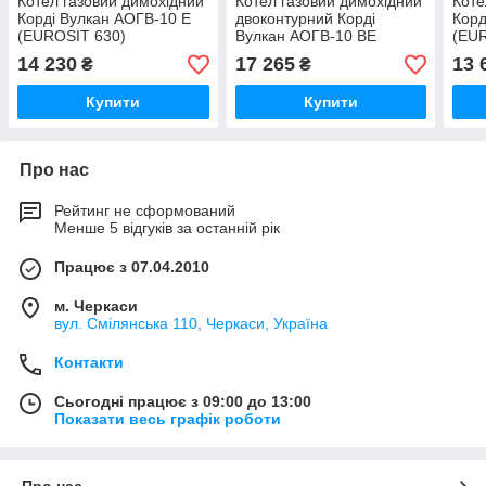
Котел газовий димохідний
Котел газовий димохідний
Коте
Корді Вулкан АОГВ-10 Е
двоконтурний Корді
Корд
(EUROSIT 630)
Вулкан АОГВ-10 ВЕ
(EU
(EUROSIT 630)
14 230
17 265
13 
₴
₴
Купити
Купити
Про нас
Рейтинг не сформований
Менше 5 відгуків за останній рік
Працює з 07.04.2010
м. Черкаси
вул. Смілянська 110, Черкаси, Україна
Контакти
Сьогодні працює з 09:00 до 13:00
Показати весь графік роботи