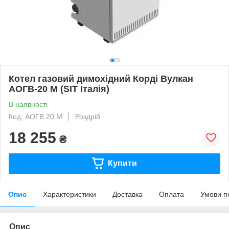
Котел газовий димохідний Корді Вулкан
АОГВ-20 М (SIT Італія)
В наявності
Код: АОГВ 20 М
Роздріб
18 255
₴
Купити
Опис
Характеристики
Доставка
Оплата
Умови п
Опис