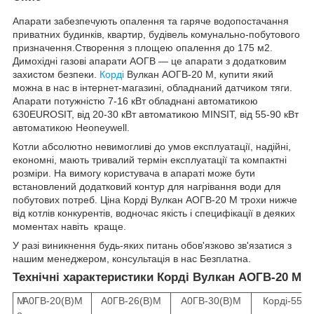
Апарати забезпечують опалення та гаряче водопостачання
приватних будинків, квартир, будівель комунально-побутового
призначення.Створення з площею опалення до 175 м2.
Димохідні газові апарати АОГВ — це апарати з додатковим
захистом безпеки.
Корді
Вулкан АОГВ-20 М, купити який
можна в нас в інтернет-магазині, обладнаний датчиком тяги.
Апарати потужністю 7-16 кВт обладнані автоматикою
630EUROSIT, від 20-30 кВт автоматикою MINSIT, від 55-90 кВт
автоматикою Неoneywell.
Котли абсолютно невимогливі до умов експлуатації, надійні,
економні, мають тривалий термін експлуатації та компактні
розміри. На вимогу користувача в апараті може бути
встановлений додатковий контур для нагрівання води для
побутових потреб. Ціна Корді Вулкан АОГВ-20 М трохи нижче
від котлів конкурентів, водночас якість і специфікації в деяких
моментах навіть краще.
У разі виникнення будь-яких питань обов'язково зв'язатися з
нашим менеджером, консультація в нас Безплатна.
Технічні характеристики Корді Вулкан АОГВ-20 М
М
А0ГВ-20(В)М
А0ГВ-26(В)М
А0ГВ-30(В)М
Корді-55Н
о