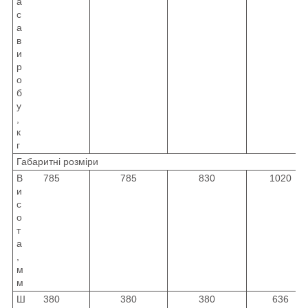
а
с
а
в
и
р
о
б
у
,
к
г
Габаритні розміри
В
785
785
830
1020
и
с
о
т
а
,
м
м
Ш
380
380
380
636