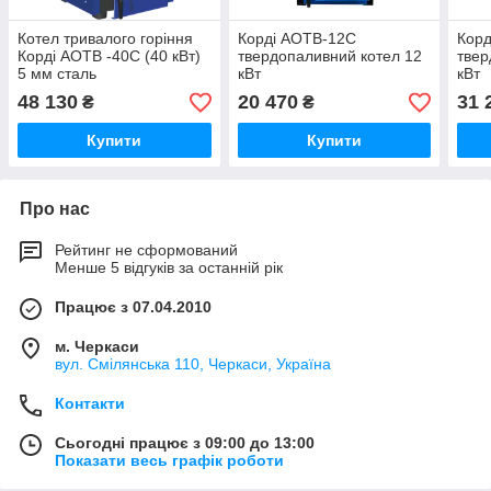
Котел тривалого горіння
Корді АОТВ-12С
Корд
Корді АОТВ -40С (40 кВт)
твердопаливний котел 12
твер
5 мм сталь
кВт
кВт
48 130
20 470
31 
₴
₴
Купити
Купити
Про нас
Рейтинг не сформований
Менше 5 відгуків за останній рік
Працює з 07.04.2010
м. Черкаси
вул. Смілянська 110, Черкаси, Україна
Контакти
Сьогодні працює з 09:00 до 13:00
Показати весь графік роботи