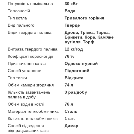
Потужність номінальна
30 кВт
Теплоносій
Вода
Тип котла
Тривалого горіння
Вид пального
Тверде
Види твердого палива
Дрова, Тріска, Тирса,
Брикети, Кора, Кам'яне
вугілля, Торф
Витрата твердого палива
12 кг/год
Коефіцієнт корисної дії
76 %
Призначення котла
Одноконтурний
Спосіб установки
Підлоговий
Тип топки
Відкрита
Об'єм камери згоряння
74 л
Кількість завантажень
3 раз/добу
палива в добу
Об'єм води в котлі
76 л
Матеріал теплообмінника
Сталь
Кількість теплообмінників
1 шт.
Спосіб відведення
Димар
відпрацьованих газів