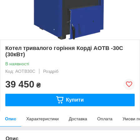
Котел тривалого горіння Корді АОТВ -30С
(30кВт)
В наявності
Код: АОТВ30С
Роздріб
39 450
₴
Купити
Опис
Характеристики
Доставка
Оплата
Умови п
Опис