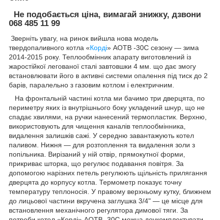
Не подобається ціна, вимагай знижку, дзвони
068 485 11 99
Зверніть увагу, на ринок вийшла нова модель
твердопаливного котла «
Корді
» АОТВ -30С сезону — зима
2014-2015 року. Теплообмінник апарату виготовлений із
жаростійкої легованої сталі завтовшки 4 мм. що дає змогу
встановлювати його в активні системи опалення під тиск до 2
барів, паралельно з газовим котлом і електричним.
На фронтальній частині котла ми бачимо три дверцята, по
периметру яких із внутрішнього боку укладений шнур, що не
спадає хвилями, на ручки нанесений термопластик. Верхню,
використовують для чищення каналів теплообмінника,
видалення залишків сажі. У середню завантажують котел
паливом. Нижня — для розтоплення та видалення золи з
попільника. Вирізаний у ній отвір, прямокутної форми,
прикриває шторка, що регулює подавання повітря. За
допомогою нарізних петель регулюють щільність прилягання
дверцята до корпусу котла. Термометр показує точну
температуру теплоносія. У правому верхньому кутку, ближнем
до лицьової частини вкручена заглушка 3/4" — це місце для
встановлення механічного регулятора димової тяги. За
потреби котел «Корді» АОТВ -30С можна доукомплектувати