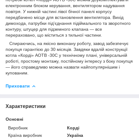
електронним блоком керування, вентилятором надування
повітря. У нижній частині лівої бічної панелі корпусу
передбачено місце для встановлення вентилятора. Вихід
димохода, патрубки під'єднання підіймального та зворотного
контуру, штуцер для підземного клапана — все
перераховано, що міститься з тильної частини.
Спираючись, на якісно виконану роботу, завод забезпечує
покупця гарантією до 30 місяців. Завдяки вдалій конструкції
котла «Корді» АОТВ -30С у технічному плані, універсальній
роботі, простому монтажу, постійному інтересу з боку покупця
— його справедливо можна назвати найпопулярнішим і
купованим.
Приховати
Характеристики
Основні
Виробник
Корді
Країна виробник
Україна