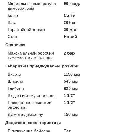
Мінімальна температура
90 град.
димових газів
Колір
Синій
Вага
209 кг
Гарантійний термін
30 міс
Стан
Новий
Опалення
Максимальний робочий
2 бар
тиск системи опалення
Габаритні і приєднувальні розміри
Висота
1150 мм
Ширина
545 мм
Глибина
825 мм
Вхід в систему опалення
1 1/2"
Повернення з системи
1 1/2"
опалення
Діаметр димоходу
150 мм
Додаткові характеристики
Підключення бойлера
Так