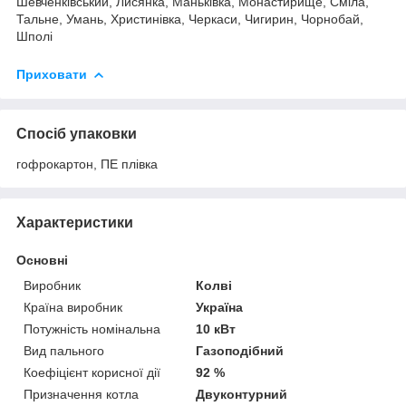
Шевченківський, Лисянка, Маньківка, Монастирище, Сміла,
Тальне, Умань, Христинівка, Черкаси, Чигирин, Чорнобай,
Шполі
Приховати
Спосіб упаковки
гофрокартон, ПЕ плівка
Характеристики
Основні
Виробник
Колві
Країна виробник
Україна
Потужність номінальна
10 кВт
Вид пального
Газоподібний
Коефіцієнт корисної дії
92 %
Призначення котла
Двуконтурний