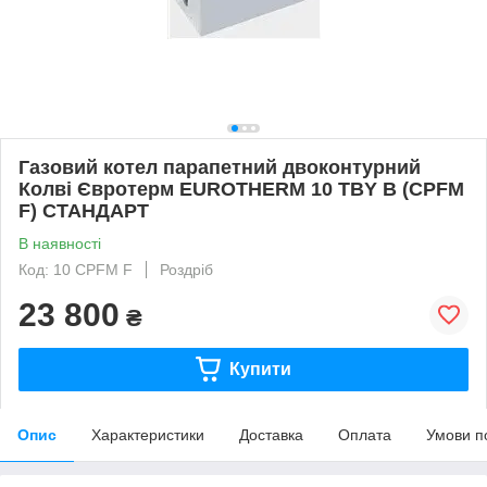
Газовий котел парапетний двоконтурний
Колві Євротерм EUROTHERM 10 TBY B (CPFM
F) СТАНДАРТ
В наявності
Код: 10 CPFM F
Роздріб
23 800
₴
Купити
Опис
Характеристики
Доставка
Оплата
Умови п