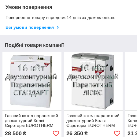
Умови повернення
Повернення товару впродовж 14 днів за домовленістю
Всі умови повернення
Подібні товари компанії
Газовий котел парапетний
Газовий котел парапетний
Газо
двоконтурний Колві
двоконтурний Колві
Колв
Євротерм EUROTHERM
Євротерм EUROTHERM
EUR
16 TBY B (CPFM F)
10 TBY A (CPFM B) ЛЮКС
(CP
28 500
26 350
21 
₴
₴
СТАНДАРТ