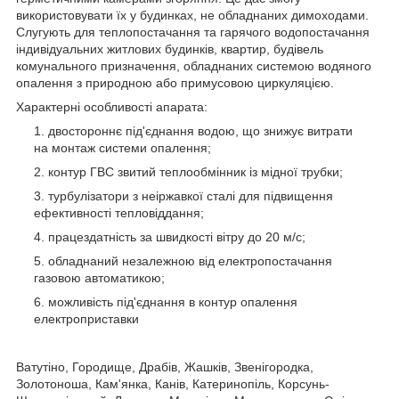
використовувати їх у будинках, не обладнаних димоходами.
Слугують для теплопостачання та гарячого водопостачання
індивідуальних житлових будинків, квартир, будівель
комунального призначення, обладнаних системою водяного
опалення з природною або примусовою циркуляцією.
Характерні особливості апарата:
двостороннє під'єднання водою, що знижує витрати
на монтаж системи опалення;
контур ГВС звитий теплообмінник із мідної трубки;
турбулізатори з неіржавкої сталі для підвищення
ефективності тепловіддання;
працездатність за швидкості вітру до 20 м/с;
обладнаний незалежною від електропостачання
газовою автоматикою;
можливість під'єднання в контур опалення
електроприставки
Ватутіно, Городище, Драбів, Жашків, Звенігородка,
Золотоноша, Кам'янка, Канів, Катеринопіль, Корсунь-