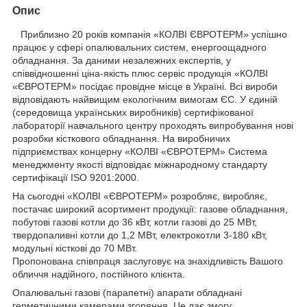
Опис
Приблизно 20 років компанія «КОЛВІ ЄВРОТЕРМ» успішно
працює у сфері опалювальних систем, енергоощадного
обладнання. За даними незалежних експертів, у
співвідношенні ціна-якість плюс сервіс продукція «КОЛВІ
«ЄВРОТЕРМ» посідає провідне місце в Україні. Всі вироби
відповідають найвищим екологічним вимогам ЄС. У єдиній
(середовища українських виробників) сертифікованої
лабораторії навчального центру проходять випробування нові
розробки кісткового обладнання. На виробничих
підприємствах концерну «КОЛВІ «ЄВРОТЕРМ» Система
менеджменту якості відповідає міжнародному стандарту
сертифікації ISO 9201:2000.
На сьогодні «КОЛВІ «ЄВРОТЕРМ» розробляє, виробляє,
постачає широкий асортимент продукції: газове обладнання,
побутові газові котли до 36 кВт, котли газові до 25 МВт,
твердопаливні котли до 1,2 МВт, електрокотли 3-180 кВт,
модульні кісткові до 70 МВт.
Пропонована співпраця заслуговує на знахідливість Вашого
обличчя надійного, постійного клієнта.
Опалювальні газові (парапетні) апарати обладнані
герметичними камерами згоряння. Це дає змогу