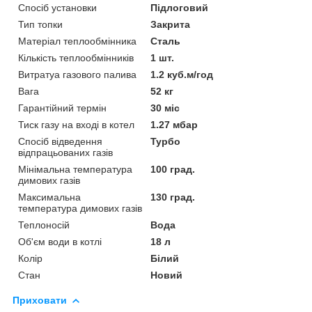
Спосіб установки
Підлоговий
Тип топки
Закрита
Матеріал теплообмінника
Сталь
Кількість теплообмінників
1 шт.
Витратуа газового палива
1.2 куб.м/год
Вага
52 кг
Гарантійний термін
30 міс
Тиск газу на вході в котел
1.27 мбар
Спосіб відведення
Турбо
відпрацьованих газів
Мінімальна температура
100 град.
димових газів
Максимальна
130 град.
температура димових газів
Теплоносій
Вода
Об'єм води в котлі
18 л
Колір
Білий
Стан
Новий
Приховати