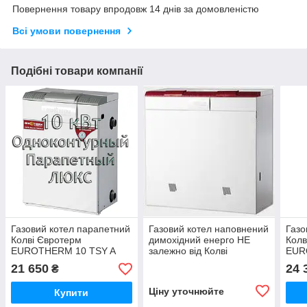
Повернення товару впродовж 14 днів за домовленістю
Всі умови повернення
Подібні товари компанії
Газовий котел парапетний
Газовий котел наповнений
Газо
Колві Євротерм
димохідний енерго НЕ
Колв
EUROTHERM 10 TSY A
залежно від Колві
EUR
(CPF B) ЛЮКС
Євротерм 100 CP
CPF
21 650
24 
₴
Ціну уточнюйте
Купити