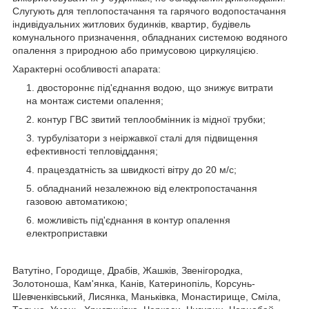
Слугують для теплопостачання та гарячого водопостачання
індивідуальних житлових будинків, квартир, будівель
комунального призначення, обладнаних системою водяного
опалення з природною або примусовою циркуляцією.
Характерні особливості апарата:
двостороннє під'єднання водою, що знижує витрати
на монтаж системи опалення;
контур ГВС звитий теплообмінник із мідної трубки;
турбулізатори з неіржавкої сталі для підвищення
ефективності тепловіддання;
працездатність за швидкості вітру до 20 м/с;
обладнаний незалежною від електропостачання
газовою автоматикою;
можливість під'єднання в контур опалення
електроприставки
Ватутіно, Городище, Драбів, Жашків, Звенігородка,
Золотоноша, Кам'янка, Канів, Катеринопіль, Корсунь-
Шевченківський, Лисянка, Маньківка, Монастирище, Сміла,