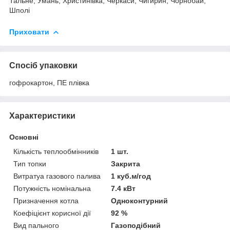
Тальне, Умань, Христинівка, Черкаси, Чигирин, Чорнобай,
Шполі
Приховати
Спосіб упаковки
гофрокартон, ПЕ плівка
Характеристики
Основні
Кількість теплообмінників
1 шт.
Тип топки
Закрита
Витратуа газового палива
1 куб.м/год
Потужність номінальна
7.4 кВт
Призначення котла
Одноконтурний
Коефіцієнт корисної дії
92 %
Вид пального
Газоподібний