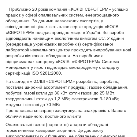
Приблизно 20 років компанія «КОЛВІ ЄВРОТЕРМ» успішно
працює у сфері опалювальних систем, енергоощадного
обладнання. За даними незалежних експертів, у
співвідношенні ціна-якість плюс сервіс продукція «КОЛВІ
«ЄВРОТЕРМ» посідає провідне місце в Україні. Всі вироби
відповідають найвищим екологічним вимогам ЄС. У єдиній
(середовища українських виробників) сертифікованої
лабораторії навчального центру проходять випробування нові
розробки кісткового обладнання. На виробничих
підприємствах концерну «КОЛВІ «ЄВРОТЕРМ» Система
менеджменту якості відповідає міжнародному стандарту
сертифікації ISO 9201:2000.
На сьогодні «КОЛВІ «ЄВРОТЕРМ» розробляє, виробляє,
постачає широкий асортимент продукції: газове обладнання,
побутові газові котли до 36 кВт, котли газові до 25 МВт,
твердопаливні котли до 1,2 МВт, електрокотли 3-180 кВт,
модульні кісткові до 70 МВт.
Пропонована співпраця заслуговує на знахідливість Вашого
обличчя надійного, постійного клієнта.
Опалювальні газові (парапетні) апарати обладнані
герметичними камерами згоряння. Це дає змогу
використовувати їх у будинках, не обладнаних димоходами.