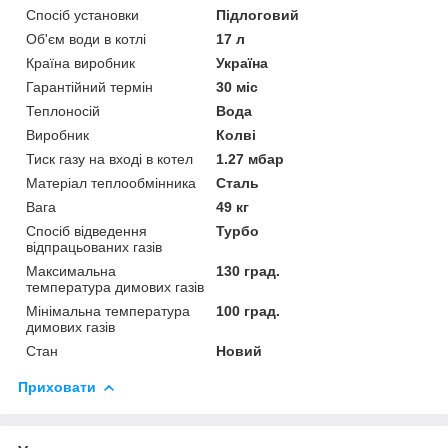
Спосіб установки
Підлоговий
Об'єм води в котлі
17 л
Країна виробник
Україна
Гарантійний термін
30 міс
Теплоносій
Вода
Виробник
Колві
Тиск газу на вході в котел
1.27 мбар
Матеріал теплообмінника
Сталь
Вага
49 кг
Спосіб відведення
Турбо
відпрацьованих газів
Максимальна
130 град.
температура димових газів
Мінімальна температура
100 град.
димових газів
Стан
Новий
Приховати