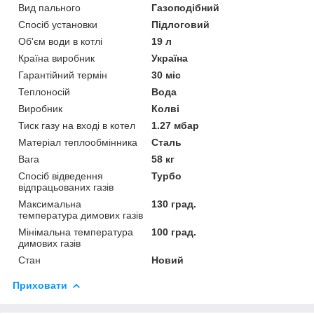
Вид пального
Газоподібний
Спосіб установки
Підлоговий
Об'єм води в котлі
19 л
Країна виробник
Україна
Гарантійний термін
30 міс
Теплоносій
Вода
Виробник
Колві
Тиск газу на вході в котел
1.27 мбар
Матеріал теплообмінника
Сталь
Вага
58 кг
Спосіб відведення
Турбо
відпрацьованих газів
Максимальна
130 град.
температура димових газів
Мінімальна температура
100 град.
димових газів
Стан
Новий
Приховати