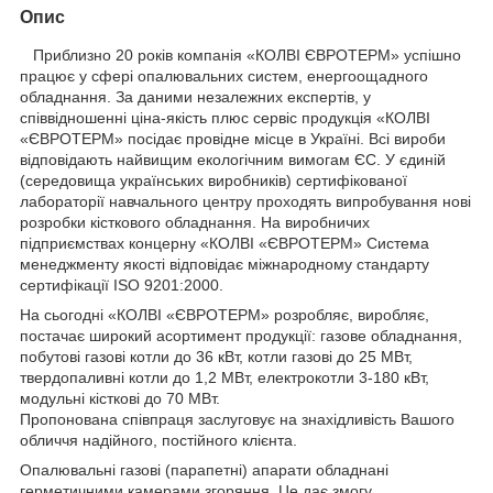
Опис
Приблизно 20 років компанія «КОЛВІ ЄВРОТЕРМ» успішно
працює у сфері опалювальних систем, енергоощадного
обладнання. За даними незалежних експертів, у
співвідношенні ціна-якість плюс сервіс продукція «КОЛВІ
«ЄВРОТЕРМ» посідає провідне місце в Україні. Всі вироби
відповідають найвищим екологічним вимогам ЄС. У єдиній
(середовища українських виробників) сертифікованої
лабораторії навчального центру проходять випробування нові
розробки кісткового обладнання. На виробничих
підприємствах концерну «КОЛВІ «ЄВРОТЕРМ» Система
менеджменту якості відповідає міжнародному стандарту
сертифікації ISO 9201:2000.
На сьогодні «КОЛВІ «ЄВРОТЕРМ» розробляє, виробляє,
постачає широкий асортимент продукції: газове обладнання,
побутові газові котли до 36 кВт, котли газові до 25 МВт,
твердопаливні котли до 1,2 МВт, електрокотли 3-180 кВт,
модульні кісткові до 70 МВт.
Пропонована співпраця заслуговує на знахідливість Вашого
обличчя надійного, постійного клієнта.
Опалювальні газові (парапетні) апарати обладнані
герметичними камерами згоряння. Це дає змогу