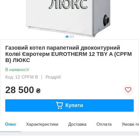
Газовий котел парапетний двоконтурний
Колві Євротерм EUROTHERM 12 TBY A (CPFM
B) ЛЮКС
В наявності
Код: 12 CPFM B
Роздріб
28 500
₴
Купити
Опис
Характеристики
Доставка
Оплата
Умови п