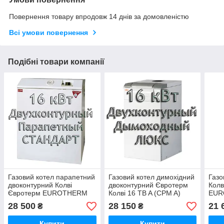
Повернення товару впродовж 14 днів за домовленістю
Всі умови повернення
Подібні товари компанії
Газовий котел парапетний
Газовий котел димохідний
Газо
двоконтурний Колві
двоконтурний Євротерм
Колв
Євротерм EUROTHERM
Колві 16 TB A (CPM A)
EUR
16 TBY B (CPFM F)
ЛЮКС
(CP
28 500
28 150
21 
₴
₴
СТАНДАРТ
Купити
Купити