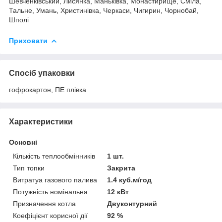
Шевченківський, Лисянка, Маньківка, Монастирище, Сміла,
Тальне, Умань, Христинівка, Черкаси, Чигирин, Чорнобай,
Шполі
Приховати
Спосіб упаковки
гофрокартон, ПЕ плівка
Характеристики
Основні
Кількість теплообмінників
1 шт.
Тип топки
Закрита
Витратуа газового палива
1.4 куб.м/год
Потужність номінальна
12 кВт
Призначення котла
Двуконтурний
Коефіцієнт корисної дії
92 %