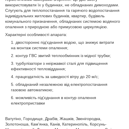
використовувати їх у будинках, не обладнаних димоходами.
Слугують для теплопостачання та гарячого водопостачання
індивідуальних житлових будинків, квартир, будівель
комунального призначення, обладнаних системою водяного
опалення з природною або примусовою циркуляцією.
Характерні особливості апарата:
двостороннє під'єднання водою, що знижує витрати
на монтаж системи опалення;
контур ГВС звитий теплообмінник із мідної трубки;
турбулізатори з неіржавкої сталі для підвищення
ефективності тепловіддання;
працездатність за швидкості вітру до 20 м/с;
обладнаний незалежною від електропостачання
газовою автоматикою;
можливість під'єднання в контур опалення
електроприставки
Ватутіно, Городище, Драбів, Жашків, Звенігородка,
Золотоноша, Кам'янка, Канів, Катеринопіль, Корсунь-