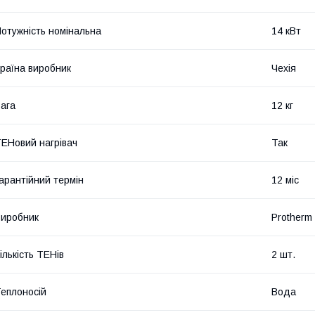
отужність номінальна
14 кВт
раїна виробник
Чехія
ага
12 кг
ЕНовий нагрівач
Так
арантійний термін
12 міс
иробник
Protherm
ількість ТЕНів
2 шт.
еплоносій
Вода