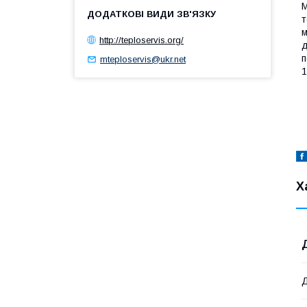
М
т
м
http://teploservis.org/
д
п
mteploservis@ukr.net
1
Х