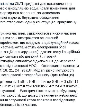
чні котли
СКАТ придатні для встановлення в
совою циркуляцією води. Котли призначені для
оквартирного опалення, за допомогою
еплої підлоги. Внутрішнє обладнання
якого створюють єдину конструкцію, прикріплену
ричної частини, здійснюється в нижній частині
ення котла. Электрокотел оснащений
ідроблоком, що поєднують циркуляційний насос,
 частина котла містить електронний блок
танційного керування), датчик тиску і аварійний
оди служить вбудований 7-літровий
тлодіод сигналізує підключення до мережевої
лежно від наявності HDO. Опалювальні елементи
8, 21, 24 і 28 кВт. Моделі різної потужності
 що встановлені в теплообміннику (див.таблицю)
тени по 3 кВт ; 9 кВт = тіні по 6 кВт + 3 кВт; 12
о 6 кВт 21 кВт = три тени по 7 кВт 24 кВт =чотирі
потужності Електричні котли мають вбудовану
 потужності), що дозволяє уникнути небажаних
ання потужності котла полягає в послідовному
мінника і їхніх частин.