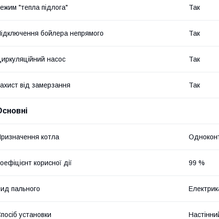
ежим "тепла підлога"
Так
ідключення бойлера непрямого
Так
иркуляційний насос
Так
ахист від замерзання
Так
Основні
ризначення котла
Однокон
оефіцієнт корисної дії
99 %
ид пального
Електрик
посіб установки
Настінни