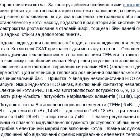
арактеристики котла За конструкційними особливостями
електри
риміщеннях де застосовані закриті системи опалювання, із приму
агрівання опалювальної води, яка в системах центрального або п
становленого у котлі насосу, подається в радіатори або системи т
лектрокотла розташоване в сталевій шафі, торцева і бічні панелі 
о задньої стінки за допомогою гвинтів.
одача і відведення опалювальної води, а також підключення елект
отла. Котли серії СКАТ призначені для монтажу на стіні. Оснащ
иліндричним теплообмінником з опалювальними ТЕНами, а також г
атчик тиску і запобіжний клапан. Внутрішня регулююча й запобіжна
ключення з контактором, керованим сигналами HDO (загального дис
ермостат. Для компенсації теплового розширення опалювальної в
озширювальний бак. Примітка: У випадку невикористання HDO сві
апруги. Якщо індикатор HDO мигає, відключений контактор неза
лектричні котли PROTHERM виготовляються потужністю 6, 9, 12,14, 1
ають різну кількість і потужність нагрівальних елементів (ТЕНів),
отужність котла Встановлені нагрівальні елементи (ТЕНи) 6 кВт =дві 
Вт = дві тени по 6 кВт ;14 кВт = дві тени по7 кВт 18 кВт =три тени п
ени по 6 кВт 28 кВт =чотирі тени по 7 кВт Плавне регулювання 
ункцію плавного модулювання потужності (поступового збільшення
трибків в електричній мережі при включенні котла. Плавне модулюв
ідключенні або відключенні окремих нагрівальних елементів теплооб