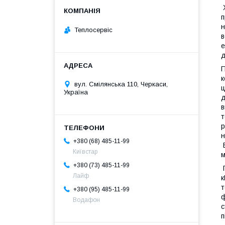
Х
п
н
Теплосервіс
в
е
д
П
к
вул. Смілянська 110, Черкаси,
ц
Україна
д
в
т
р
н
+380 (68) 485-11-99
Е
Київстар
м
+380 (73) 485-11-99
П
Лайф
к
т
+380 (95) 485-11-99
ф
Водафон
с
п