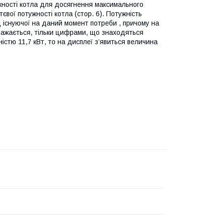
жності котла для досягнення максимального
вої потужності котла (стор. 6). Потужність
 існуючої на даний момент потреби , причому на
бражається, тільки цифрами, що знаходяться
стю 11,7 кВт, то на дисплеї з’явиться величина