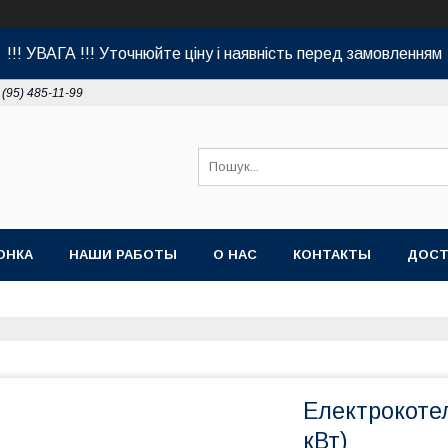
!!! УВАГА !!! Уточнюйте ціну і наявність перед замовленням
 (95) 485-11-99
ОНКА
НАШИ РАБОТЫ
О НАС
КОНТАКТЫ
ДОСТ
Електрокотел
кВт)