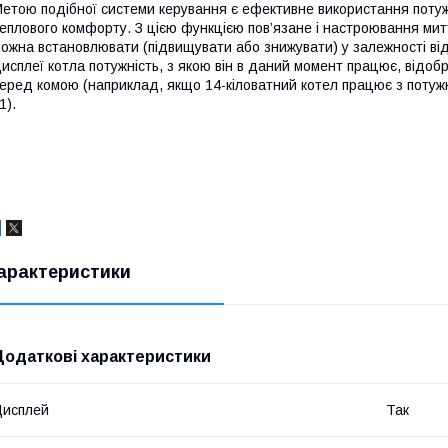
етою подібної системи керування є ефективне використання поту
еплового комфорту. З цією функцією пов’язане і настроювання миттє
ожна встановлювати (підвищувати або знижувати) у залежності від
исплеї котла потужність, з якою він в даний момент працює, відо
еред комою (наприклад, якщо 14-кіловатний котел працює з потужні
1).
арактеристики
Додаткові характеристики
Дисплей
Так