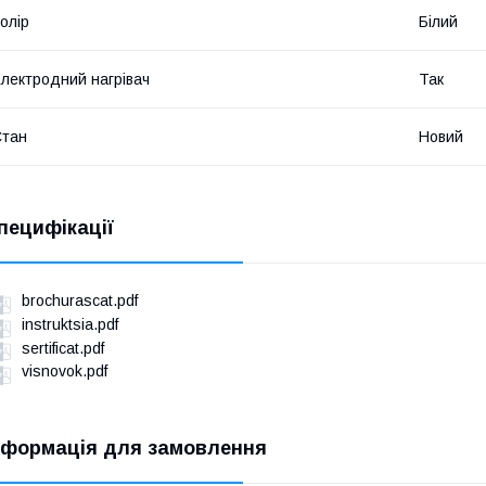
олір
Білий
лектродний нагрівач
Так
Стан
Новий
пецифікації
brochurascat.pdf
instruktsia.pdf
sertificat.pdf
visnovok.pdf
нформація для замовлення