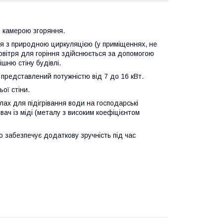
 камерою згоряння.
ння з природною циркуляцією (у приміщеннях, не
овітря для горіння здійснюється за допомогою
шню стіну будівлі.
представлений потужністю від 7 до 16 кВт.
ої стіни.
лах для підігрівання води на господарські
ач із міді (металу з високим коефіцієнтом
о забезпечує додаткову зручність під час