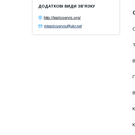
http://teploservis.org/
mteploservis@ukr.net
Т
В
П
В
К
К