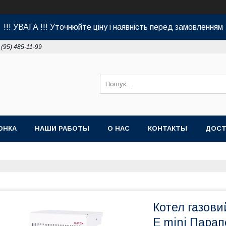
!!! УВАГА !!! Уточнюйте ціну і наявність перед замовленням
 (95) 485-11-99
ОНКА
НАШИ РАБОТЫ
О НАС
КОНТАКТЫ
ДОСТ
Котел газови
E mini Парап