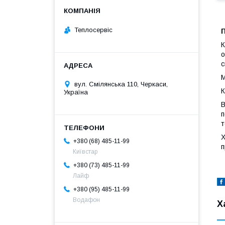
Теплосервіс
П
К
о
с
М
вул. Смілянська 110, Черкаси,
К
Україна
В
п
т
Х
+380 (68) 485-11-99
п
Київстар
+380 (73) 485-11-99
Лайф
+380 (95) 485-11-99
Водафон
Х