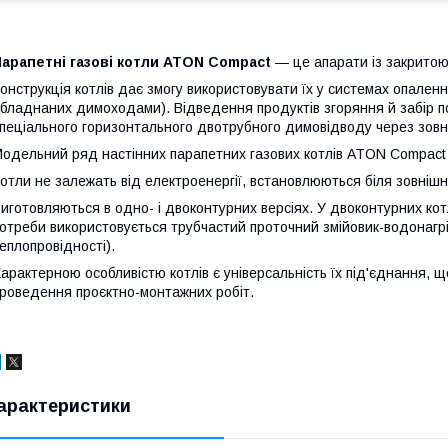
арапетні газові котли ATON Compact
— це апарати із закритою
онструкція котлів дає змогу використовувати їх у системах опале
бладнаних димоходами). Відведення продуктів згоряння й забір п
пеціального горизонтального двотрубного димовідводу через зовні
одельний ряд настінних парапетних газових котлів ATON Compact 
отли не залежать від електроенергії, встановлюються біля зовнішнь
иготовляються в одно- і двоконтурних версіях. У двоконтурних кот
отреби використовується трубчастий проточний змійовик-водонагрів
еплопровідності).
арактерною особливістю котлів є універсальність їх під'єднання, щ
роведення проєктно-монтажних робіт.
арактеристики