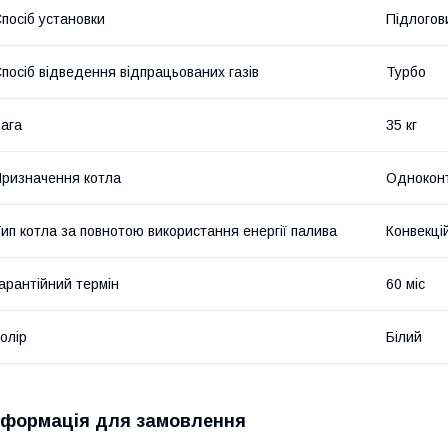
посіб установки
Підлогов
посіб відведення відпрацьованих газів
Турбо
ага
35 кг
ризначення котла
Однокон
ип котла за повнотою використання енергії палива
Конвекці
арантійний термін
60 міс
олір
Білий
нформація для замовлення