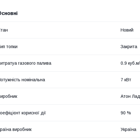
Основні
Стан
Новий
ип топки
Закрита
итратуа газового палива
0.9 куб.м
отужність номінальна
7 кВт
иробник
Атон Ла
оефіцієнт корисної дії
90 %
раїна виробник
Україна