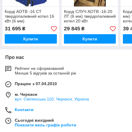
Корді АОТВ -16 СТ
Корді СЛУЧ АОТВ -16-20
Корд
твердопаливний котел 16
ЛТ (6 мм) твердопаливний
мм) 
кВт (6 мм)
котел 20 кВт
коте
топ
31 695
29 845
39 
₴
₴
Купити
Купити
Про нас
Рейтинг не сформований
Менше 5 відгуків за останній рік
Працює з 07.04.2010
м. Черкаси
вул. Смілянська 110, Черкаси, Україна
Контакти
Сьогодні вихідний
Показати весь графік роботи