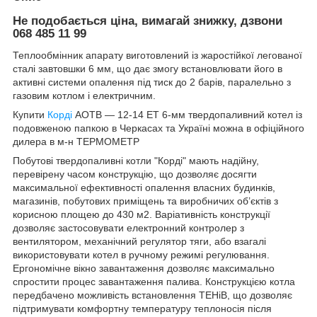
Не подобається ціна, вимагай знижку, дзвони
068 485 11 99
Теплообмінник апарату виготовлений із жаростійкої легованої
сталі завтовшки 6 мм, що дає змогу встановлювати його в
активні системи опалення під тиск до 2 барів, паралельно з
газовим котлом і електричним.
Купити
Корді
АОТВ — 12-14 ЕТ 6-мм твердопаливний котел із
подовженою папкою в Черкасах та Україні можна в офіційного
дилера в м-н ТЕРМОМЕТР
Побутові твердопаливні котли "Корді" мають надійну,
перевірену часом конструкцію, що дозволяє досягти
максимальної ефективності опалення власних будинків,
магазинів, побутових приміщень та виробничих об’єктів з
корисною площею до 430 м2. Варіативність конструкції
дозволяє застосовувати електронний контролер з
вентилятором, механічний регулятор тяги, або взагалі
використовувати котел в ручному режимі регулювання.
Ергономічне вікно завантаження дозволяє максимально
спростити процес завантаження палива. Конструкцією котла
передбачено можливість встановлення ТЕНіВ, що дозволяє
підтримувати комфортну температуру теплоносія після