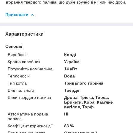
згорання твердого палива, що дуже зручно в нічний час доби.
Приховати
Характеристики
Основні
Виробник
Корді
Країна виробник
Україна
Потужність номінальна
14 кВт
Теплоносій
Вода
Тип котла
Тривалого горіння
Вид пального
Тверде
Види твердого палива
Дрова, Тріска, Тирса,
Брикети, Кора, Кам'яне
вугілля, Торф
Автоматична подача
Ні
палива
Коефіцієнт корисної дії
83 %
Призначення котла
Одноконтурний