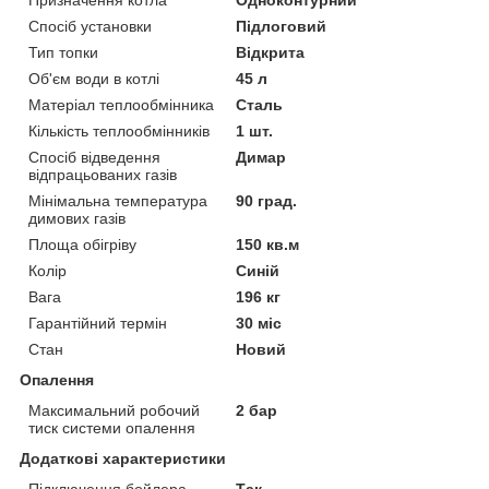
Спосіб установки
Підлоговий
Тип топки
Відкрита
Об'єм води в котлі
45 л
Матеріал теплообмінника
Сталь
Кількість теплообмінників
1 шт.
Спосіб відведення
Димар
відпрацьованих газів
Мінімальна температура
90 град.
димових газів
Площа обігріву
150 кв.м
Колір
Синій
Вага
196 кг
Гарантійний термін
30 міс
Стан
Новий
Опалення
Максимальний робочий
2 бар
тиск системи опалення
Додаткові характеристики
Підключення бойлера
Так