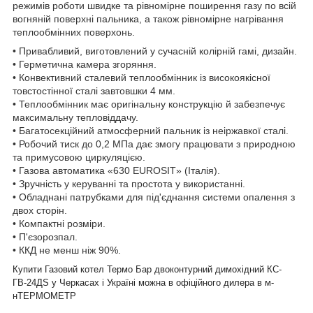
режимів роботи швидке та рівномірне поширення газу по всій
вогняній поверхні пальника, а також рівномірне нагрівання
теплообмінних поверхонь.
• Привабливий, виготовлений у сучасній колірній гамі, дизайн.
• Герметична камера згоряння.
• Конвективний сталевий теплообмінник із високоякісної
товстостінної сталі завтовшки 4 мм.
• Теплообмінник має оригінальну конструкцію й забезпечує
максимальну тепловіддачу.
• Багатосекційний атмосферний пальник із неіржавкої сталі.
• Робочий тиск до 0,2 МПа дає змогу працювати з природною
та примусовою циркуляцією.
• Газова автоматика «630 EUROSIT» (Італія).
• Зручність у керуванні та простота у використанні.
• Обладнані патрубками для під'єднання системи опалення з
двох сторін.
• Компактні розміри.
• П'єзорозпал.
• ККД не менш ніж 90%.
Купити Газовий котел Термо Бар двоконтурний димохідний КС-
ГВ-24ДS у Черкасах і Україні можна в офіційного дилера в м-
нТЕРМОМЕТР