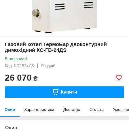
Газовий котел ТермоБар двоконтурний
димохідний КС-ГВ-24ДS
В наявності
Код: КСГВ24ДS
Роздріб
26 070
₴
Купити
Опис
Характеристики
Доставка
Оплата
Умови п
Опис