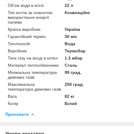
Об'єм води в котлі
22 л
Тип котла за повнотою
Конвекційні
використання енергії
палива
Країна виробник
Україна
Гарантійний термін
30 міс
Теплоносій
Вода
Виробник
Термобар
Тиск газу на вході в котел
1.3 мбар
Матеріал теплообмінника
Сталь
Мінімальна температура
99 град.
димових газів
Максимальна
250 град.
температура димових газів
Вага
82 кг
Колір
Білий
Приховати
Умови доставки