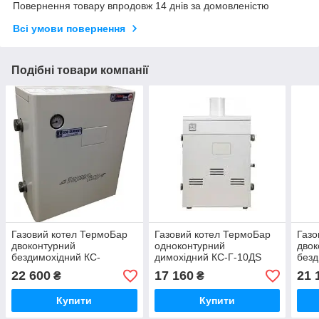
Повернення товару впродовж 14 днів за домовленістю
Всі умови повернення
Подібні товари компанії
Газовий котел ТермоБар
Газовий котел ТермоБар
Газо
двоконтурний
одноконтурний
двок
бездимохідний КС-
димохідний КС-Г-10ДS
безд
ГВС-16ДS
ГВС
22 600
17 160
21 
₴
₴
Купити
Купити