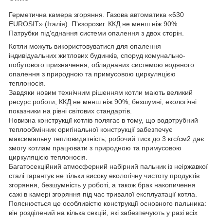
Герметична камера згоряння. Газова автоматика «630
EUROSIT» (Італія). П'єзорозиг. ККД не менш ніж 90%.
Патрубки під'єднання системи опалення з двох сторін.
Котли можуть використовуватися для опалення
індивідуальних житлових будинків, споруд комунально-
побутового призначення, обладнаних системою водяного
опалення з природною та примусовою циркуляцією
теплоносія.
Завдяки новим технічним рішенням котли мають великий
ресурс роботи, ККД не менш ніж 90%, безшумні, екологічні
показники на рівні світових стандартів.
Новизна конструкції котлів полягає в тому, що водотрубний
теплообмінник оригінальної конструкції забезпечує
максимальну тепловидатність; робочий тиск до 3 кгс/см2 дає
змогу котлам працювати з природною та примусовою
циркуляцією теплоносія.
Багатосекційний атмосферний набірний пальник із неіржавкої
сталі гарантує не тільки високу екологічну чистоту продуктів
згоряння, безшумність у роботі, а також брак накопичення
сажі в камері згоряння під час тривалої експлуатації котла.
Пояснюється це особливістю конструкції основного пальника:
він розділений на кілька секцій, які забезпечують у разі всіх