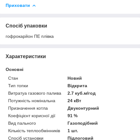
Приховати
Спосіб упаковки
гофрокарйон ПЕ плівка
Характеристики
Основні
Стан
Новий
Тип топки
Відкрита
Витратуа газового палива
2.7 куб.м/год
Потужність номінальна
24 кВт
Призначення котла
Двуконтурний
Коефіцієнт корисної дії
91 %
Вид пального
Газоподібний
Кількість теплообмінників
1 шт.
Спосіб установки
Підлоговий