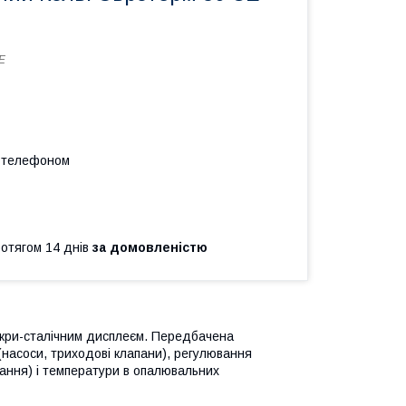
Е
а телефоном
ротягом 14 днів
за домовленістю
и-сталічним дисплеєм. Передбачена
насоси, триходові клапани), регулювання
ання) і температури в опалювальних