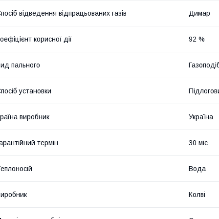
посіб відведення відпрацьованих газів
Димар
оефіцієнт корисної дії
92 %
ид пального
Газоподі
посіб установки
Підлогов
раїна виробник
Україна
арантійний термін
30 міс
еплоносій
Вода
иробник
Колві