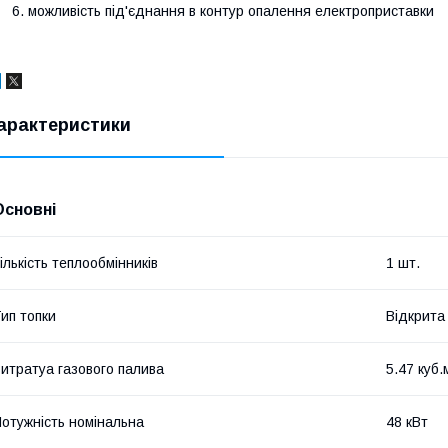
можливість під'єднання в контур опалення електроприставки
арактеристики
Основні
ількість теплообмінників
1 шт.
ип топки
Відкрита
итратуа газового палива
5.47 куб.
отужність номінальна
48 кВт