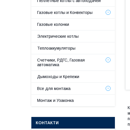
Пеллетные котлы с автоподачей
Газовые котлы и Конвекторы
Газовые колонки
Электрические котлы
Теплоаккумуляторы
Счетчики, РДГС, Газовая
автоматика
Дымоходы и Крепежи
Все для монтажа
Монтаж и Узаконка
К
м
п
КОНТАКТИ
п