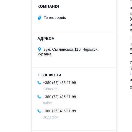
П
о
«
Теплосервіс
(
р
м
Н
п
м
вул. Смілянська 110, Черкаси,
Україна
П
О
ї
і
о
+380 (68) 485-11-99
Х
Київстар
+380 (73) 485-11-99
Лайф
+380 (95) 485-11-99
Водафон