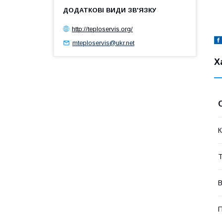
http://teploservis.org/
mteploservis@ukr.net
Х
К
Т
В
П