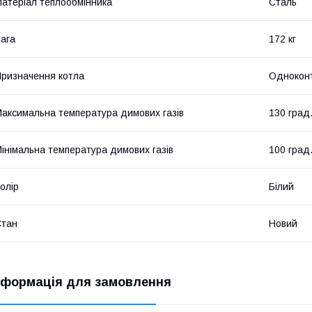
атеріал теплообмінника
Сталь
ага
172 кг
ризначення котла
Однокон
аксимальна температура димових газів
130 град
інімальна температура димових газів
100 град
олір
Білий
Стан
Новий
нформація для замовлення