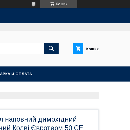
Кошик
Кошик
АВКА И ОПЛАТА
ел наповний димохідний
ний Колві Євротерм 50 CE