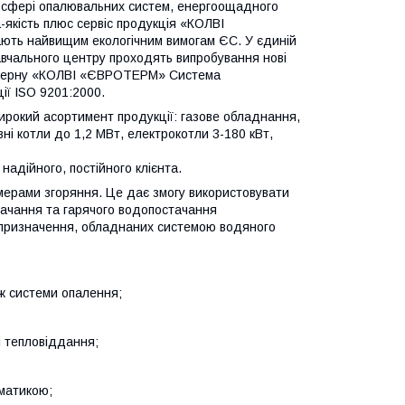
 сфері опалювальних систем, енергоощадного
-якість плюс сервіс продукція «КОЛВІ
дають найвищим екологічним вимогам ЄС. У єдиній
авчального центру проходять випробування нові
онцерну «КОЛВІ «ЄВРОТЕРМ» Система
ії ISO 9201:2000.
рокий асортимент продукції: газове обладнання,
вні котли до 1,2 МВт, електрокотли 3-180 кВт,
надійного, постійного клієнта.
мерами згоряння. Це дає змогу використовувати
тачання та гарячого водопостачання
о призначення, обладнаних системою водяного
ж системи опалення;
і тепловіддання;
матикою;