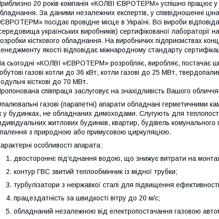
риблизно 20 років компанія «КОЛВІ ЄВРОТЕРМ» успішно працює у
бладнання. За даними незалежних експертів, у співвідношенні ціна
ЄВРОТЕРМ» посідає провідне місце в Україні. Всі вироби відпові
середовища українських виробників) сертифікованої лабораторії н
озробки кісткового обладнання. На виробничих підприємствах к
енеджменту якості відповідає міжнародному стандарту сертифікац
а сьогодні «КОЛВІ «ЄВРОТЕРМ» розробляє, виробляє, постачає ши
обутові газові котли до 36 кВт, котли газові до 25 МВт, твердопали
одульні кісткові до 70 МВт.
ропонована співпраця заслуговує на знахідливість Вашого обличчя 
палювальні газові (парапетні) апарати обладнані герметичними ка
х у будинках, не обладнаних димоходами. Слугують для теплопос
ндивідуальних житлових будинків, квартир, будівель комунальног
палення з природною або примусовою циркуляцією.
арактерні особливості апарата:
двостороннє під'єднання водою, що знижує витрати на монта
контур ГВС звитий теплообмінник із мідної трубки;
турбулізатори з неіржавкої сталі для підвищення ефективност
працездатність за швидкості вітру до 20 м/с;
обладнаний незалежною від електропостачання газовою авто