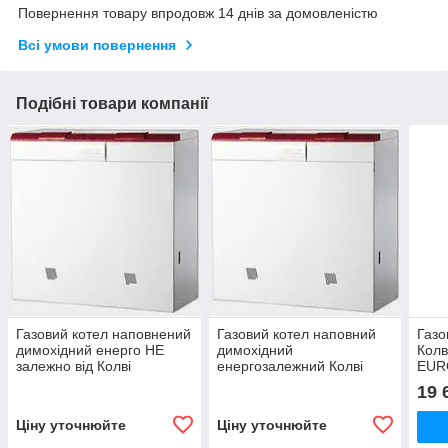
Повернення товару впродовж 14 днів за домовленістю
Всі умови повернення
Подібні товари компанії
Газовий котел наповнений
Газовий котел наповний
Газо
димохідний енерго НЕ
димохідний
Колв
залежно від Колві
енергозалежний Колві
EUR
Євротерм 100 CP
Євротерм 100 CE
С) 
19 
Ціну уточнюйте
Ціну уточнюйте