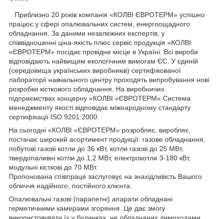
Приблизно 20 років компанія «КОЛВІ ЄВРОТЕРМ» успішно
працює у сфері опалювальних систем, енергоощадного
обладнання. За даними незалежних експертів, у
співвідношенні ціна-якість плюс сервіс продукція «КОЛВІ
«ЄВРОТЕРМ» посідає провідне місце в Україні. Всі вироби
відповідають найвищим екологічним вимогам ЄС. У єдиній
(середовища українських виробників) сертифікованої
лабораторії навчального центру проходять випробування нові
розробки кісткового обладнання. На виробничих
підприємствах концерну «КОЛВІ «ЄВРОТЕРМ» Система
менеджменту якості відповідає міжнародному стандарту
сертифікації ISO 9201:2000.
На сьогодні «КОЛВІ «ЄВРОТЕРМ» розробляє, виробляє,
постачає широкий асортимент продукції: газове обладнання,
побутові газові котли до 36 кВт, котли газові до 25 МВт,
твердопаливні котли до 1,2 МВт, електрокотли 3-180 кВт,
модульні кісткові до 70 МВт.
Пропонована співпраця заслуговує на знахідливість Вашого
обличчя надійного, постійного клієнта.
Опалювальні газові (парапетні) апарати обладнані
герметичними камерами згоряння. Це дає змогу
використовувати їх у будинках, не обладнаних димоходами.