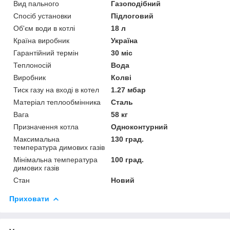
Вид пального
Газоподібний
Спосіб установки
Підлоговий
Об'єм води в котлі
18 л
Країна виробник
Україна
Гарантійний термін
30 міс
Теплоносій
Вода
Виробник
Колві
Тиск газу на вході в котел
1.27 мбар
Матеріал теплообмінника
Сталь
Вага
58 кг
Призначення котла
Одноконтурний
Максимальна
130 град.
температура димових газів
Мінімальна температура
100 град.
димових газів
Стан
Новий
Приховати