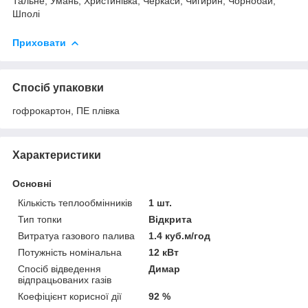
Тальне, Умань, Христинівка, Черкаси, Чигирин, Чорнобай,
Шполі
Приховати
Спосіб упаковки
гофрокартон, ПЕ плівка
Характеристики
Основні
Кількість теплообмінників
1 шт.
Тип топки
Відкрита
Витратуа газового палива
1.4 куб.м/год
Потужність номінальна
12 кВт
Спосіб відведення
Димар
відпрацьованих газів
Коефіцієнт корисної дії
92 %