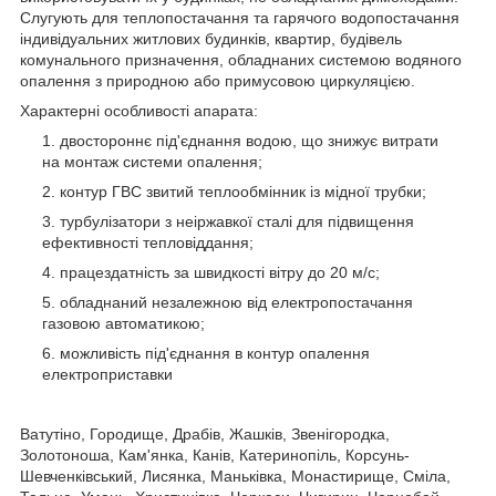
Слугують для теплопостачання та гарячого водопостачання
індивідуальних житлових будинків, квартир, будівель
комунального призначення, обладнаних системою водяного
опалення з природною або примусовою циркуляцією.
Характерні особливості апарата:
двостороннє під'єднання водою, що знижує витрати
на монтаж системи опалення;
контур ГВС звитий теплообмінник із мідної трубки;
турбулізатори з неіржавкої сталі для підвищення
ефективності тепловіддання;
працездатність за швидкості вітру до 20 м/с;
обладнаний незалежною від електропостачання
газовою автоматикою;
можливість під'єднання в контур опалення
електроприставки
Ватутіно, Городище, Драбів, Жашків, Звенігородка,
Золотоноша, Кам'янка, Канів, Катеринопіль, Корсунь-
Шевченківський, Лисянка, Маньківка, Монастирище, Сміла,