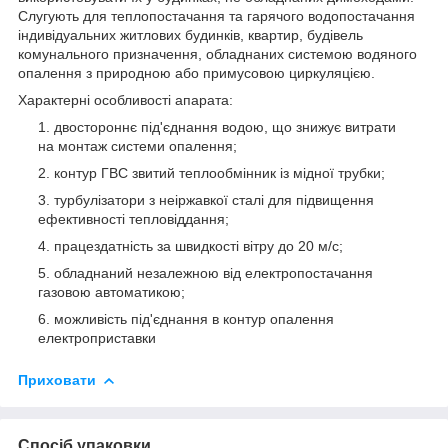
Слугують для теплопостачання та гарячого водопостачання
індивідуальних житлових будинків, квартир, будівель
комунального призначення, обладнаних системою водяного
опалення з природною або примусовою циркуляцією.
Характерні особливості апарата:
двостороннє під'єднання водою, що знижує витрати
на монтаж системи опалення;
контур ГВС звитий теплообмінник із мідної трубки;
турбулізатори з неіржавкої сталі для підвищення
ефективності тепловіддання;
працездатність за швидкості вітру до 20 м/с;
обладнаний незалежною від електропостачання
газовою автоматикою;
можливість під'єднання в контур опалення
електроприставки
Приховати
Спосіб упаковки