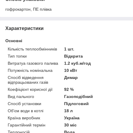
гофрокартон, ПЕ плівка
Характеристики
Основні
Кількість теплообмінників
1 шт.
Тип топки
Відкрита
Витратуа газового палива
1.2 куб.м/год
Потужність номінальна
10 кВт
Спосіб відведення
Димар
відпрацьованих газів
Коефіцієнт корисної дії
92 %
Вид пального
Газоподібний
Спосіб установки
Підлоговий
Об'єм води в котлі
18 л
Країна виробник
Україна
Гарантійний термін
30 міс
Теплоносій
Вода