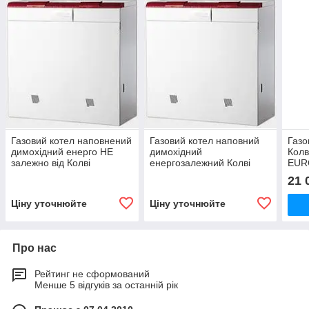
Газовий котел наповнений
Газовий котел наповний
Газо
димохідний енерго НЕ
димохідний
Колв
залежно від Колві
енергозалежний Колві
EUR
Євротерм 100 CP
Євротерм 100 CE
A) 
21 
Ціну уточнюйте
Ціну уточнюйте
Про нас
Рейтинг не сформований
Менше 5 відгуків за останній рік