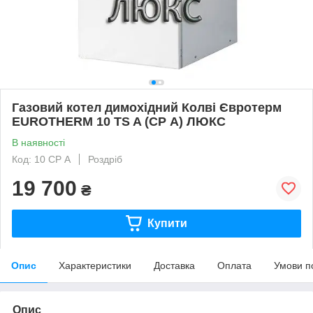
Газовий котел димохідний Колві Євротерм
EUROTHERM 10 TS A (CP А) ЛЮКС
В наявності
Код: 10 CP А
Роздріб
19 700
₴
Купити
Опис
Характеристики
Доставка
Оплата
Умови п
Опис