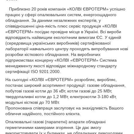
Приблизно 20 років компанія «КОЛВІ ЄВРОТЕРМ» успішно
працює у сфері опалювальних систем, енергоощадного
обладнання. За даними незалежних експертів, у
співвідношенні ціна-якість плюс сервіс продукція «КОЛВІ
«ЄВРОТЕРМ» посідає провідне місце в Україні. Всі вироби
відповідають найвищим екологічним вимогам ЄС. У єдиній
(середовища українських виробників) сертифікованої
лабораторії навчального центру проходять випробування нові
розробки кісткового обладнання. На виробничих
підприємствах концерну «КОЛВІ «ЄВРОТЕРМ» Система
менеджменту якості відповідає міжнародному стандарту
сертифікації ISO 9201:2000.
На сьогодні «КОЛВІ «ЄВРОТЕРМ» розробляє, виробляє,
постачає широкий асортимент продукції: газове обладнання,
побутові газові котли до 36 кВт, котли газові до 25 МВт,
твердопаливні котли до 1,2 МВт, електрокотли 3-180 кВт,
модульні кісткові до 70 МВт.
Пропонована співпраця заслуговує на знахідливість Вашого
обличчя надійного, постійного клієнта.
Опалювальні газові (парапетні) апарати обладнані
герметичними камерами згоряння. Це дає змогу
використовувати їх у будинках, не обладнаних димоходами.