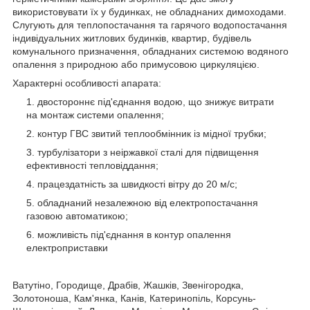
використовувати їх у будинках, не обладнаних димоходами.
Слугують для теплопостачання та гарячого водопостачання
індивідуальних житлових будинків, квартир, будівель
комунального призначення, обладнаних системою водяного
опалення з природною або примусовою циркуляцією.
Характерні особливості апарата:
двостороннє під'єднання водою, що знижує витрати
на монтаж системи опалення;
контур ГВС звитий теплообмінник із мідної трубки;
турбулізатори з неіржавкої сталі для підвищення
ефективності тепловіддання;
працездатність за швидкості вітру до 20 м/с;
обладнаний незалежною від електропостачання
газовою автоматикою;
можливість під'єднання в контур опалення
електроприставки
Ватутіно, Городище, Драбів, Жашків, Звенігородка,
Золотоноша, Кам'янка, Канів, Катеринопіль, Корсунь-