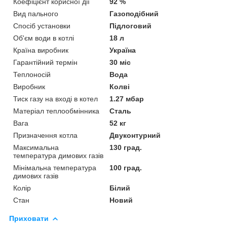
Коефіцієнт корисної дії
92 %
Вид пального
Газоподібний
Спосіб установки
Підлоговий
Об'єм води в котлі
18 л
Країна виробник
Україна
Гарантійний термін
30 міс
Теплоносій
Вода
Виробник
Колві
Тиск газу на вході в котел
1.27 мбар
Матеріал теплообмінника
Сталь
Вага
52 кг
Призначення котла
Двуконтурний
Максимальна
130 град.
температура димових газів
Мінімальна температура
100 град.
димових газів
Колір
Білий
Стан
Новий
Приховати