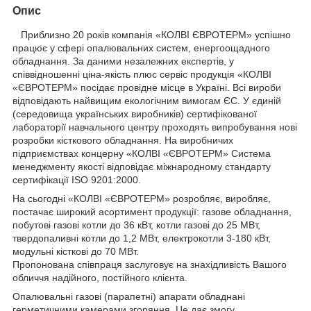
Опис
Приблизно 20 років компанія «КОЛВІ ЄВРОТЕРМ» успішно
працює у сфері опалювальних систем, енергоощадного
обладнання. За даними незалежних експертів, у
співвідношенні ціна-якість плюс сервіс продукція «КОЛВІ
«ЄВРОТЕРМ» посідає провідне місце в Україні. Всі вироби
відповідають найвищим екологічним вимогам ЄС. У єдиній
(середовища українських виробників) сертифікованої
лабораторії навчального центру проходять випробування нові
розробки кісткового обладнання. На виробничих
підприємствах концерну «КОЛВІ «ЄВРОТЕРМ» Система
менеджменту якості відповідає міжнародному стандарту
сертифікації ISO 9201:2000.
На сьогодні «КОЛВІ «ЄВРОТЕРМ» розробляє, виробляє,
постачає широкий асортимент продукції: газове обладнання,
побутові газові котли до 36 кВт, котли газові до 25 МВт,
твердопаливні котли до 1,2 МВт, електрокотли 3-180 кВт,
модульні кісткові до 70 МВт.
Пропонована співпраця заслуговує на знахідливість Вашого
обличчя надійного, постійного клієнта.
Опалювальні газові (парапетні) апарати обладнані
герметичними камерами згоряння. Це дає змогу