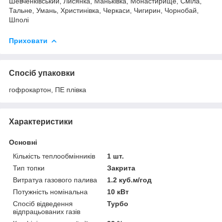
Шевченківський, Лисянка, Маньківка, Монастирище, Сміла,
Тальне, Умань, Христинівка, Черкаси, Чигирин, Чорнобай,
Шполі
Приховати
Спосіб упаковки
гофрокартон, ПЕ плівка
Характеристики
Основні
Кількість теплообмінників
1 шт.
Тип топки
Закрита
Витратуа газового палива
1.2 куб.м/год
Потужність номінальна
10 кВт
Спосіб відведення
Турбо
відпрацьованих газів