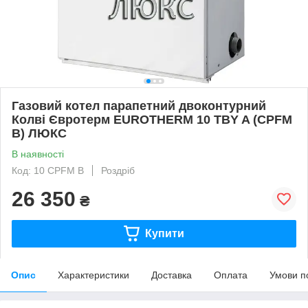
Газовий котел парапетний двоконтурний
Колві Євротерм EUROTHERM 10 TBY A (CPFM
B) ЛЮКС
В наявності
Код: 10 CPFM B
Роздріб
26 350
₴
Купити
Опис
Характеристики
Доставка
Оплата
Умови п