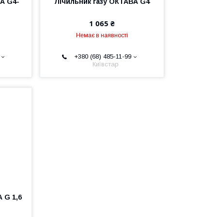
А G4-
Лічильник газу ОКТАВА G4
1 065 ₴
Немає в наявності
+380 (68) 485-11-99
Київстар
 G 1,6