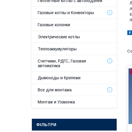
Пеллетные котлы с автоподачей
Л
л
Газовые котлы и Конвекторы
є
л
Газовые колонки
Электрические котлы
Теплоаккумуляторы
Счетчики, РДГС, Газовая
автоматика
Дымоходы и Крепежи
Все для монтажа
Монтаж и Узаконка
ФІЛЬТРИ