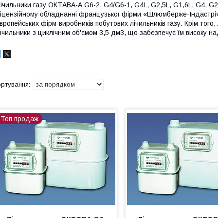
ічильники газу ОКТАВА-А G6-2, G4/G6-1, G4L, G2,5L, G1,6L, G4, G
іцензійному обладнанні французької фірми «Шлюмберже-Індастрі»
вропейських фірм-виробників побутових лічильників газу. Крім того, 
ічильники з циклічним об'ємом 3,5 дм3, що забезпечує їм високу над
Топ продаж